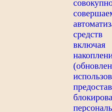
совокуп
совершае
автоматиз
средств
включая 
накопле
(обновле
использов
предоста
блокиров
персонал