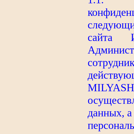
конфиде
следующ
сайта И
Админист
сотрудн
дейс
MILYASH.
осуществ
данных, а
персон