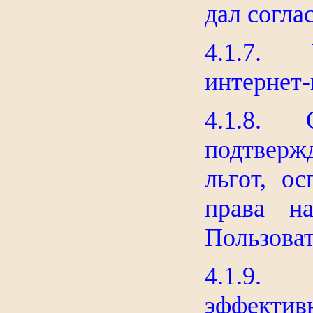
дал согла
4.1.7. У
интернет-
4.1.8. О
подтвер
льгот, о
права н
Пользоват
4.1.9. 
эффектив