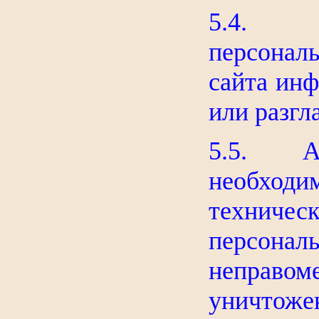
5.4. Пр
персона
сайта инф
или разгл
5.5. Ад
необхо
технич
персонал
неправом
уничтоже