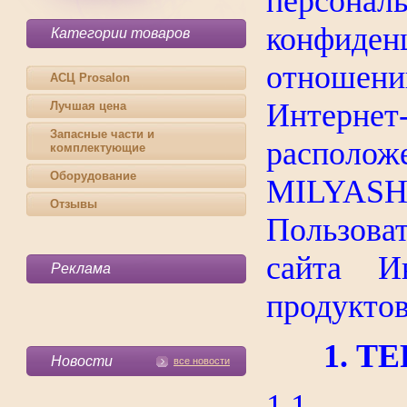
персонал
конфиде
Категории товаров
отношен
АСЦ Prosalon
Интерн
Лучшая цена
Запасные части и
располо
комплектующие
Оборудование
MILYAS
Отзывы
Пользова
сайта Ин
Реклама
продуктов
1. Т
Новости
все новости
1.1. 