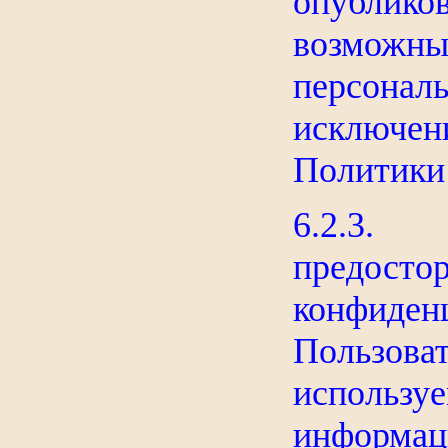
опублико
возможн
персонал
исключен
Политики
6.2.
предос
конфиден
Пользова
использу
информа