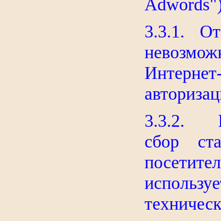
Adwords"
3.3.1. О
невозмож
Интерн
авторизац
3.3.2. И
сбор ста
посети
используе
техниче