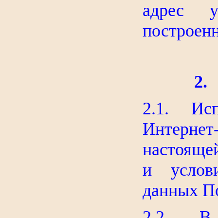
адрес у
построенн
2
2.1. Исп
Интернет
настояще
и услов
данных По
2.2. В с