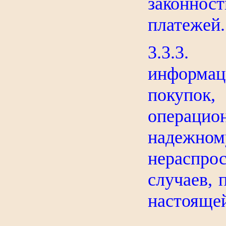
законно
платежей.
3.3.3.
информац
покупок
операцио
наде
нераспр
случаев, 
настояще