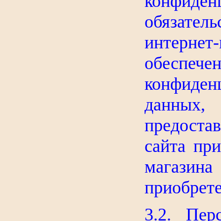
конфиде
обязате
интернет
обесп
конфиде
данных
предоста
сайта при
магазина
приобрете
3.2. Пер