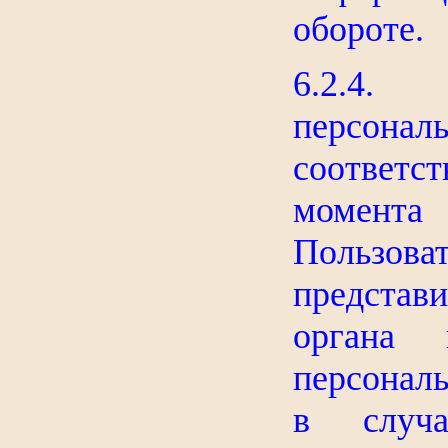
обороте.
6.2.4. 
персона
соответ
момент
Пользо
предста
органа 
персонал
в случа