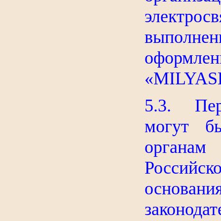
электрос
выполне
оформлен
«MILYASH
5.3. Пер
могут б
органа
Россий
основани
законодат