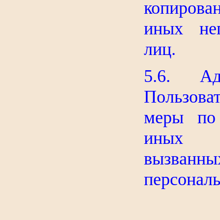
копирован
иных неп
лиц.
5.6. Адм
Пользова
меры по
иных от
вызванн
персональ