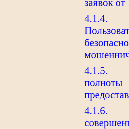
заявок от
4.1.4. О
Пользо
безопа
мошеннич
4.1.5. П
полнот
предоста
4.1.6. 
совершен