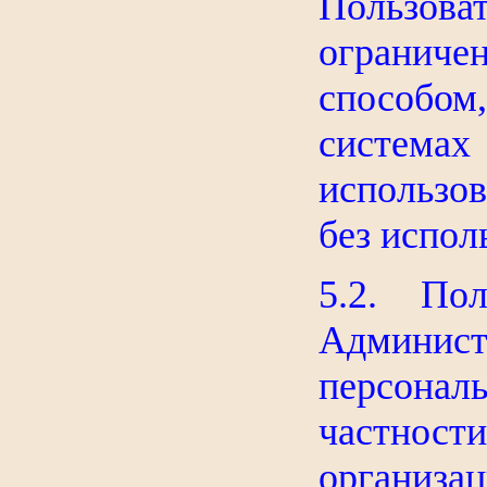
Пользов
огранич
способом
систем
использов
без испол
5.2. Поль
Админист
персонал
частно
организац