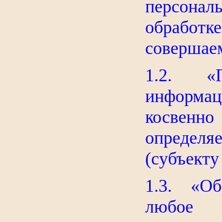
персона
обработ
совершае
1.2. «П
информац
косве
опреде
(субъекту
1.3. «Об
любое 