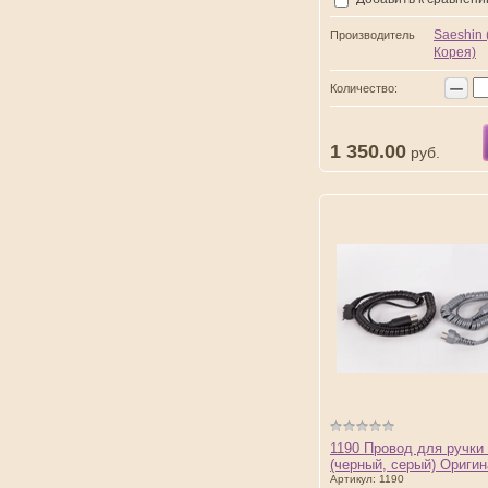
Saeshin
Производитель
Корея)
−
Количество:
1 350.00
руб.
1190 Провод для ручки 
(черный, серый) Ориги
Артикул:
1190