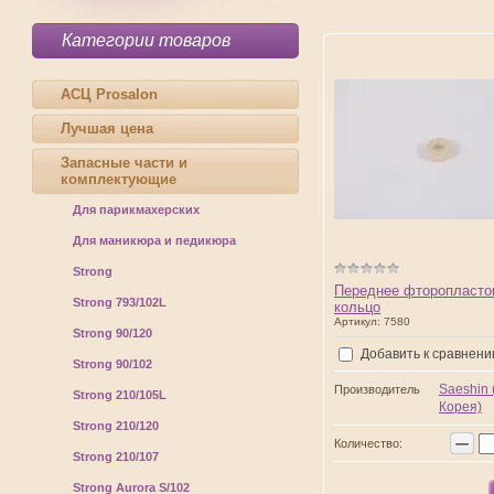
Категории товаров
АСЦ Prosalon
Лучшая цена
Запасные части и
комплектующие
Для парикмахерских
Для маникюра и педикюра
Strong
Переднее фторопласто
Strong 793/102L
кольцо
Артикул:
7580
Strong 90/120
Добавить к сравнен
Strong 90/102
Saeshin
Производитель
Strong 210/105L
Корея)
Strong 210/120
−
Количество:
Strong 210/107
Strong Aurora S/102