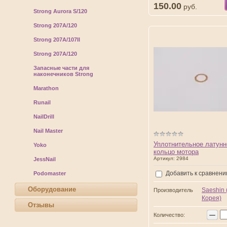
150.00
руб.
Strong Aurora S/120
Strong 207А/120
Strong 207А/107II
Strong 207А/120
Запасные части для
наконечников Strong
Marathon
Runail
NailDrill
Nail Master
Уплотнительное латунн
Yoko
кольцо мотора
Артикул:
2984
JessNail
Добавить к сравнен
Podomaster
Оборудование
Saeshin
Производитель
Корея)
Отзывы
−
Количество: