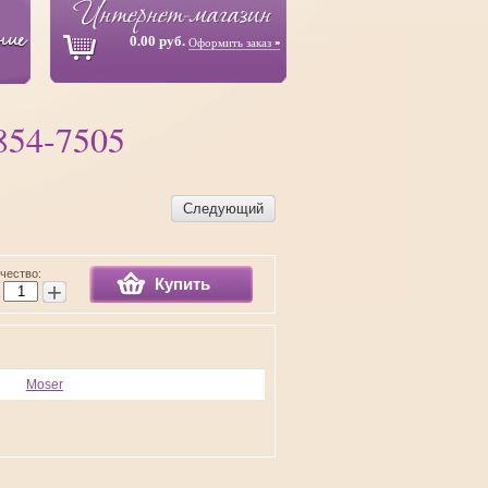
0.00 руб.
Оформить заказ
854-7505
Следующий
чество:
Купить
+
Moser