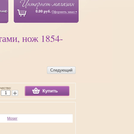
0.00 руб.
Оформить заказ
тами, нож 1854-
Следующий
чество:
Купить
+
Moser