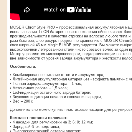
MOSER ChromStyle PRO – профессиональная аккумуляторная маш
использования. Li-ON-батарея нового поколения обеспечивает бол
производительности и качества стрижки на волосах любого типа и 
раза быстрее, а ее ресурс продлен по сравнению с MOSER ChromSt
блок шириной 46 мм Magic BLADE регулируется. Вы можете выбрать
высокопрочной легированной стали чисто срезают волос за один пр
Мотор управляется микропроцессором, поддерживающим постоянн
вне зависимости от уровня заряда аккумулятора и жесткости волос
Особенности:
• Комбинированное питание от сети и аккумулятора;
• Литий-ионная аккумуляторная батарея без «эффекта памяти» с
• Полная зарядка аккумулятора – 1 час;
• Автономная работа – 1,5 часа;
• Led-индикация остаточного заряда батареи;
• Звуковая индикация начала и окончания зарядки;
• Вес – 290 г.
Дополнительно можно купить пластиковые насадки для регулировк
Комплект поставки включает:
• 4 насадки для регулировки на 3; 6; 9; 12 мм;
• Зарядный блок-подставка;
• Энергосберегающий сетевой адаптер;