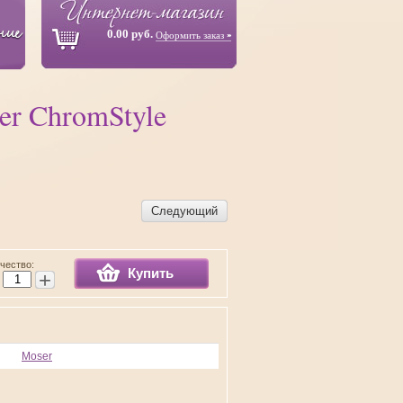
0.00 руб.
Оформить заказ
r ChromStyle
Следующий
чество:
Купить
+
Moser