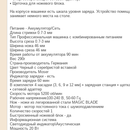
• Щеточка для ножевого блока.
На корпусе машинки есть шкала уровня заряда. Устройство помеща
занимает немного места на столе.
Питание - Аккумулятор/Сеть
Длина стрижки 0.7-3 мм
Тип Профессиональная машинка с комбинированным питанием
Высота среза 0.7-3 мм
Ширина ножа 46 мм
Ширина среза 46 мм
Время работы от аккумулятора 90 мин
Вес 290г
Страна-производитель Германия
Цвет Черный с серебристой вставкой
Производитель Moser
Индикатор зарядки - есть
Время зарядки 60 мин
В комплекте• 4 насадки (3, 6, 9 и 12 мм) • зарядная станция • щет
• сетевой адаптер
Скорость мотора 5200 об/мин
Рабочее напряжение100-240 В, 50-60 Гц
Нож - ножи из легированной стали MAGIC BLADE
Мотор - мотор постоянного тока с шумоподавлением
Количество скоростей 1
Быстросменный ножевой блок - да
Информационная система
Светодиодный индикатор\Акустическая
Мощность 20 Вт